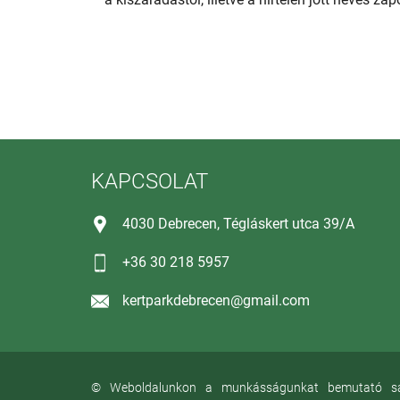
KAPCSOLAT
4030 Debrecen, Tégláskert utca 39/A
+36 30 218 5957
kertparkdebrecen@gmail.com
© Weboldalunkon a munkásságunkat bemutató saját