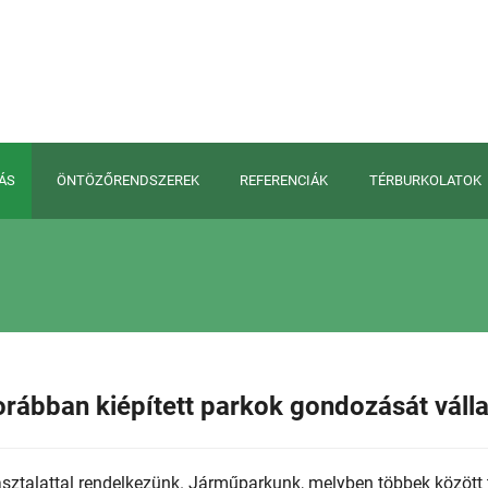
ÁS
ÖNTÖZŐRENDSZEREK
REFERENCIÁK
TÉRBURKOLATOK
korábban kiépített parkok gondozását vál
asztalattal rendelkezünk. Járműparkunk, melyben többek között 