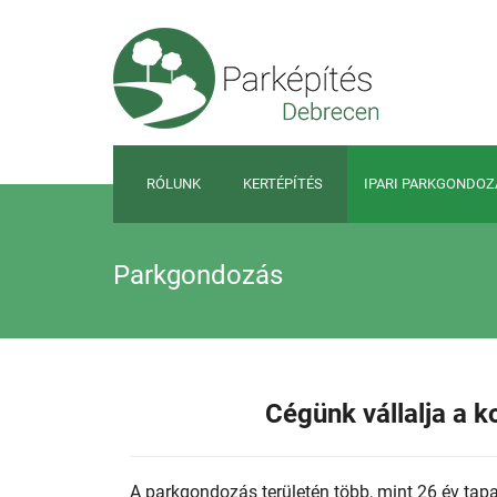
RÓLUNK
KERTÉPÍTÉS
IPARI PARKGONDOZ
Parkgondozás
Cégünk vállalja a 
A parkgondozás területén több, mint 26 év tap