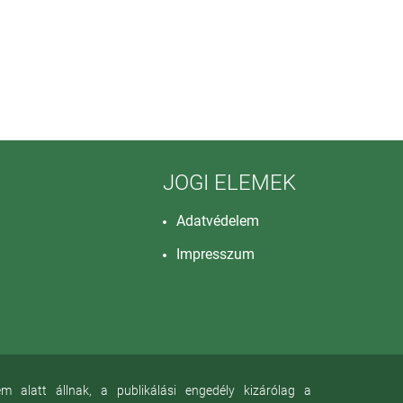
JOGI ELEMEK
Adatvédelem
Impresszum
alatt állnak, a publikálási engedély kizárólag a