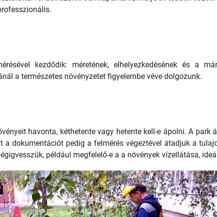
professzionális.
résével kezdődik: méretének, elhelyezkedésének és a már
ánál a természetes növényzetet figyelembe véve dolgozunk.
vényeit havonta, kéthetente vagy hetente kell-e ápolni. A park á
t a dokumentációt pedig a felmérés végeztével átadjuk a tula
gigvesszük, például megfelelő-e a a növények vízellátása, ideál