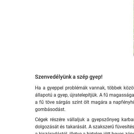
Szenvedélyünk a szép gyep!
Ha a gyeppel problémák vannak, többek között
állapotú a gyep, újratelepítjük. A fű magasság
a fű töve sárgás színt ölt magára a napfény
gombásodást.
Cégek részére vállaljuk a gyepszőnyeg karbant
dolgozását és takarását. A szakszerű füvesíté
a kiszáradástól, illetve a hirtelen jött heves z