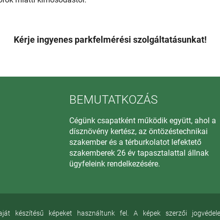
Kérje ingyenes parkfelmérési szolgáltatásunkat!
BEMUTATKOZÁS
Cégünk csapatként működik együtt, ahol a
dísznövény kertész, az öntözéstechnikai
szakember és a térburkolatot lefektető
szakemberek 26 év tapasztalattal állnak
ügyfeleink rendelkezésére.
 készítésű képeket használtunk fel. A képek szerzői jogvédelem 