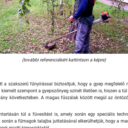
(további referenciákért kattintson a képre)
 a szakszerű fűnyírással biztosítjuk, hogy a gyep megfelelő 
a kiemelt szempont a gyepszőnyeg színét illetően is, hiszen a tú
hiány következtében. A magas fűszálak között megül az öntöz
artásán túl a füvesítést is, amely során egy speciális techn
s során a fűmagok talajba juttatásával elkerülhetjük, hogy a 
áporok miatti kimosódástól.