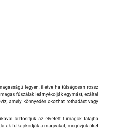
magasságú legyen, illetve ha túlságosan rossz
l magas fűszálak leárnyékolják egymást, ezáltal
ővíz, amely könnyedén okozhat rothadást vagy
ikával biztosítjuk az elvetett fűmagok talajba
madarak felkapkodják a magvakat, megóvjuk őket