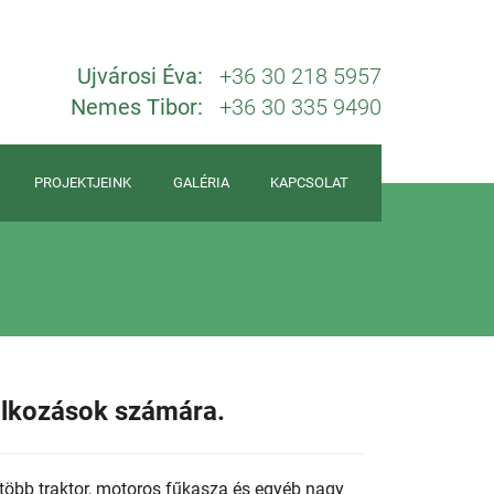
Ujvárosi Éva:
+36 30 218 5957
Nemes Tibor:
+36 30 335 9490
PROJEKTJEINK
GALÉRIA
KAPCSOLAT
lalkozások számára.
több traktor, motoros fűkasza és egyéb nagy